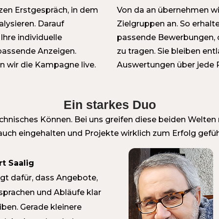
zen Erstgespräch, in dem
Von da an übernehmen wi
alysieren. Darauf
Zielgruppen an. So erhalt
hre individuelle
passende Bewerbungen, 
passende Anzeigen.
zu tragen. Sie bleiben ent
en wir die Kampagne live.
Auswertungen über jede 
Ein starkes Duo
nisches Können. Bei uns greifen diese beiden Welten
auch eingehalten und Projekte wirklich zum Erfolg gefü
rt Saalig
gt dafür, dass Angebote,
prachen und Abläufe klar
iben. Gerade kleinere