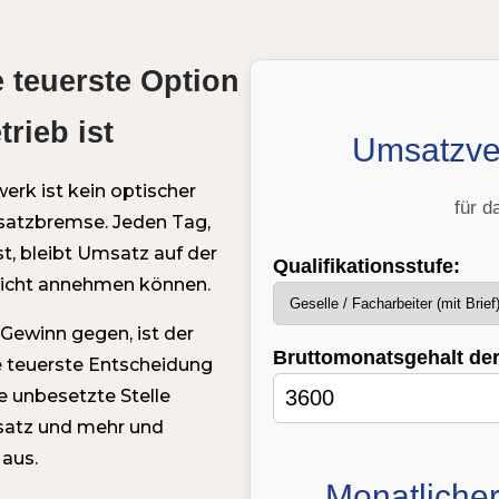
 teuerste Option
trieb ist
Umsatzve
erk ist kein optischer
für 
msatzbremse. Jeden Tag,
t, bleibt Umsatz auf der
Qualifikationsstufe:
e nicht annehmen können.
ewinn gegen, ist der
Bruttomonatsgehalt der 
e teuerste Entscheidung
e unbesetzte Stelle
msatz und mehr und
aus.
Monatlicher