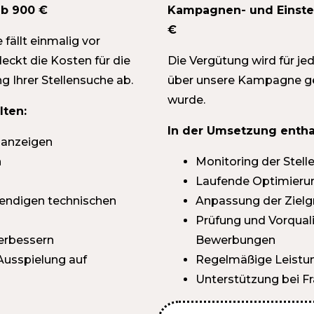
ab 900 €
Kampagnen- und Einstel
€
fällt einmalig vor
ckt die Kosten für die
Die Vergütung wird für jede
g Ihrer Stellensuche ab.
über unsere Kampagne ge
wurde.
lten:
In der Umsetzung entha
enanzeigen
n
Monitoring der Stell
Laufende Optimieru
wendigen technischen
Anpassung der Ziel
Prüfung und Vorquali
erbessern
Bewerbungen
 Ausspielung auf
Regelmäßige Leist
Unterstützung bei 