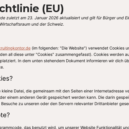
chtlinie (EU)
rde zuletzt am 23. Januar 2026 aktualisiert und gilt für Bürger und 
Wirtschaftsraum und der Schweiz.
cruitingkontor.de
(im folgenden: "Die Website") verwendet Cookies u
erden all diese unter "Cookies" zusammengefasst). Cookies werden 
n platziert. In dem unten stehendem Dokument informieren wir dich 
te.
ies?
he kleine Datei, die gemeinsam mit den Seiten einer Internetadresse
r einem anderen Gerät gespeichert werden kann. Die darin gespei
Besuche zu unseren oder den Servern relevanter Drittanbieter ges
pte?
rogrammcode, das benutzt wird, um unserer Website Funktionalität und 